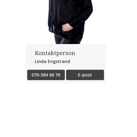
Kontaktperson
Linda Engstrand
070-584 60 70
E-post