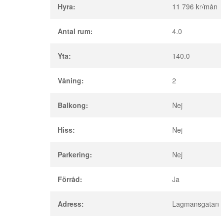
Hyra:
11 796 kr/mån
Antal rum:
4.0
Yta:
140.0
Våning:
2
Balkong:
Nej
Hiss:
Nej
Parkering:
Nej
Förråd:
Ja
Adress:
Lagmansgatan