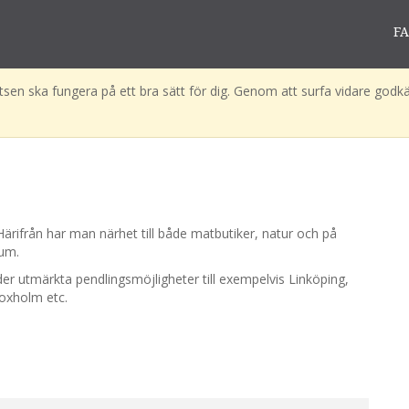
F
sen ska fungera på ett bra sätt för dig. Genom att surfa vidare godkä
rifrån har man närhet till både matbutiker, natur och på
rum.
r utmärkta pendlingsmöjligheter till exempelvis Linköping,
Boxholm etc.