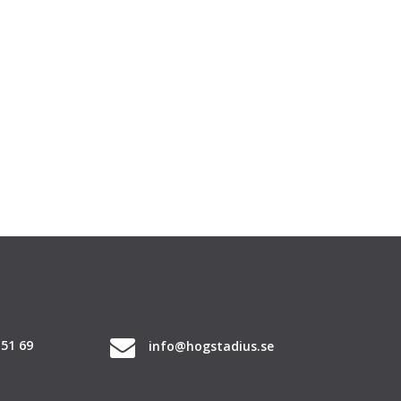
 51 69
info@hogstadius.se