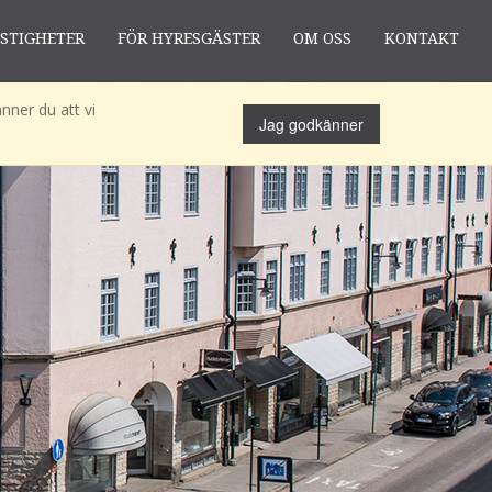
ASTIGHETER
FÖR HYRESGÄSTER
OM OSS
KONTAKT
nner du att vi
Jag godkänner