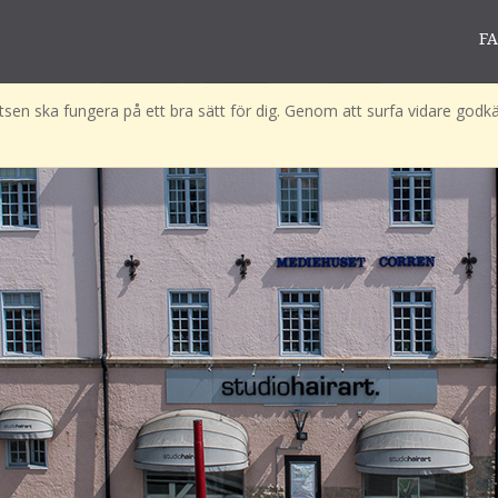
F
sen ska fungera på ett bra sätt för dig. Genom att surfa vidare godkä