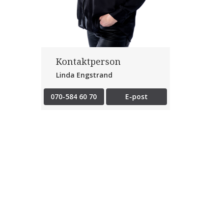
Kontaktperson
Linda Engstrand
070-584 60 70
E-post