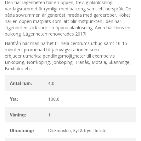
Den här lägenheten har en öppen, trevlig planlösning.
Vardagsrummet är rymligt med balkong samt ett burspråk. De
båda sovrummen är generöst inredda med garderober. Köket
har en öppen matplats som lätt blir mittpunkten i den här
lägenheten tack vare sin öppna planlösning. Även här finns en
balkong. Lägenheten renoverades 2017!
Härifrån har man närhet till hela centrums utbud samt 10-15
minuters promenad till järnvägsstationen som
erbjuder utmärkta pendlingsmöjligheter till exempelvis
Linköping, Norrköping, Jönköping, Tranås, Motala, Skänninge,
Boxholm etc.
Antal rum:
4.0
Yta:
100.0
Våning:
1
Utrustning:
Diskmaskin, kyl & frys i fullstrl.