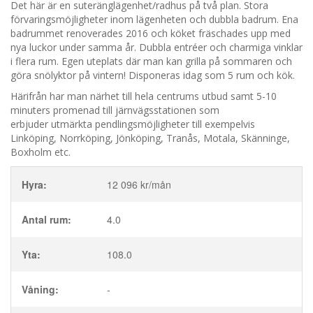
Det här är en suteränglägenhet/radhus på två plan. Stora
förvaringsmöjligheter inom lägenheten och dubbla badrum. Ena
badrummet renoverades 2016 och köket fräschades upp med
nya luckor under samma år. Dubbla entréer och charmiga vinklar
i flera rum. Egen uteplats där man kan grilla på sommaren och
göra snölyktor på vintern! Disponeras idag som 5 rum och kök.
Härifrån har man närhet till hela centrums utbud samt 5-10
minuters promenad till järnvägsstationen som
erbjuder utmärkta pendlingsmöjligheter till exempelvis
Linköping, Norrköping, Jönköping, Tranås, Motala, Skänninge,
Boxholm etc.
Hyra:
12 096 kr/mån
Antal rum:
4.0
Yta:
108.0
Våning:
-