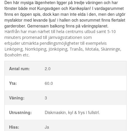
Den här mysiga lägenheten ligger på tredje våningen och har
fönster både mot Kungsvägen och Kanikeplan! I vardagsrummet
finns en öppen spis, dock kan man inte elda i den, men den utgör
mysfaktor med levande ljus! i hallen och sovrummet finns flertalet
garderober. Gemensam balkong finns på våningsplanet.
Härifrån har man närhet till hela centrums utbud samt 5-10
minuters promenad till järnvägsstationen som
erbjuder utmärkta pendlingsmöjligheter till exempelvis
Linköping, Norrköping, Jönköping, Tranås, Motala, Skänninge,
Boxholm etc.
Antal rum:
2.0
Yta:
60.0
Våning:
3
Utrustning:
Diskmaskin, kyl & frys i fullstrl.
Hiss:
Ja