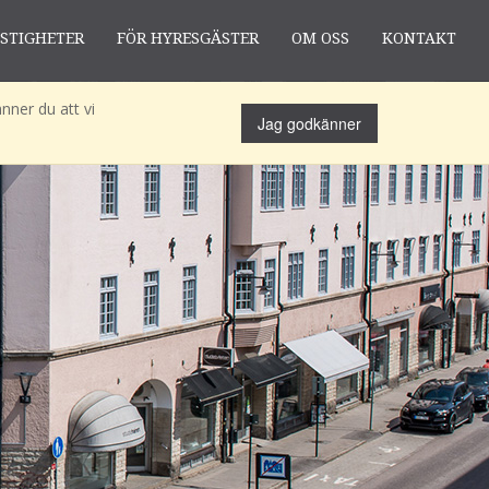
ASTIGHETER
FÖR HYRESGÄSTER
OM OSS
KONTAKT
nner du att vi
Jag godkänner