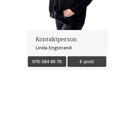
Kontaktperson
Linda Engstrand
070-584 60 70
E-post