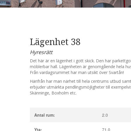
Lägenhet 38
Hyresrätt
Det här är en lägenhet i gott skick. Den har parkett
möblerbar hall. Lägenheten är genomgående hela hus
Från vardagsrummet har man utsikt över Svartån!
Härifrån har man närhet till hela centrums utbud sam
erbjuder utmärkta pendlingsmöjligheter till exempelv
Skänninge, Boxholm etc.
Antal rum:
2.0
Yta:
71.0