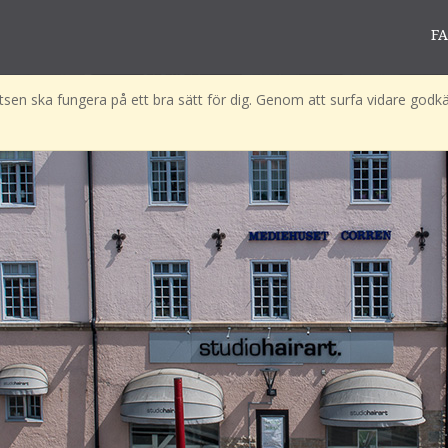
F
sen ska fungera på ett bra sätt för dig. Genom att surfa vidare godkä