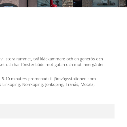
golv i stora rummet, två klädkammare och en generös och
et och har fönster både mot gatan och mot innergården.
t 5-10 minuters promenad till järnvägsstationen som
is Linköping, Norrköping, Jönköping, Tranås, Motala,