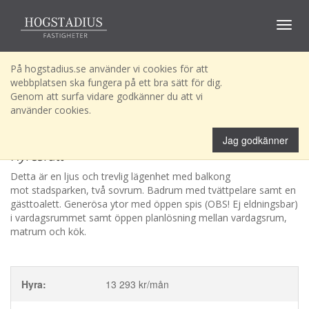
Toggle
navigat
På hogstadius.se använder vi cookies för att
webbplatsen ska fungera på ett bra sätt för dig.
Genom att surfa vidare godkänner du att vi
använder cookies.
Domaren NS 31
Omgående!
Jag godkänner
Hyresrätt
Detta är en ljus och trevlig lägenhet med balkong
mot stadsparken, två sovrum. Badrum med tvättpelare samt en
gästtoalett. Generösa ytor med öppen spis (OBS! Ej eldningsbar)
i vardagsrummet samt öppen planlösning mellan vardagsrum,
matrum och kök.
Hyra:
13 293 kr/mån