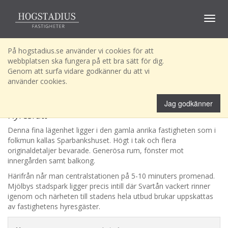
Toggle
navigat
På hogstadius.se använder vi cookies för att
webbplatsen ska fungera på ett bra sätt för dig.
Genom att surfa vidare godkänner du att vi
använder cookies.
Domaren Lgh 31
Jag godkänner
Hyresrätt
Denna fina lägenhet ligger i den gamla anrika fastigheten som i
folkmun kallas Sparbankshuset. Högt i tak och flera
originaldetaljer bevarade. Generösa rum, fönster mot
innergården samt balkong.
Härifrån når man centralstationen på 5-10 minuters promenad.
Mjölbys stadspark ligger precis intill där Svartån vackert rinner
igenom och närheten till stadens hela utbud brukar uppskattas
av fastighetens hyresgäster.